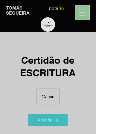
TOMÁS
notário
SEQUEIRA
Certidão de
ESCRITURA
15 min
1
5
m
i
n
Agende Já